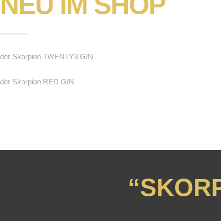
NEU IM SHOP
der Skorpion TWENTY3 GIN
der Skorpion RED GIN
“SKORP