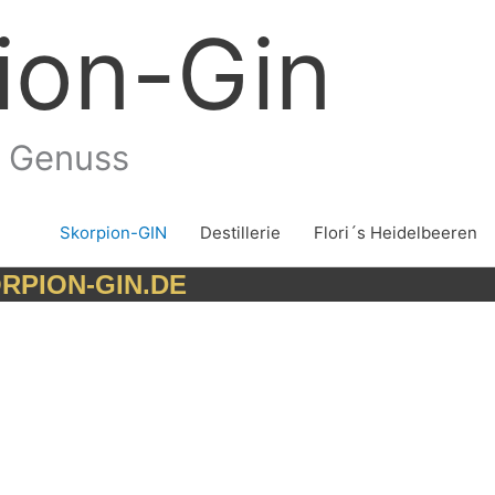
ion-Gin
n Genuss
Skorpion-GIN
Destillerie
Flori´s Heidelbeeren
PION-GIN.DE